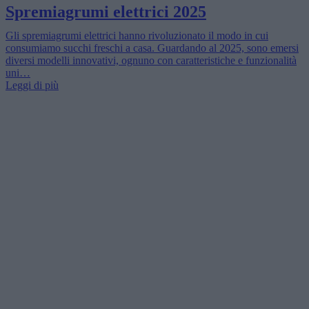
Spremiagrumi elettrici 2025
Gli spremiagrumi elettrici hanno rivoluzionato il modo in cui
consumiamo succhi freschi a casa. Guardando al 2025, sono emersi
diversi modelli innovativi, ognuno con caratteristiche e funzionalità
uni…
Leggi di più