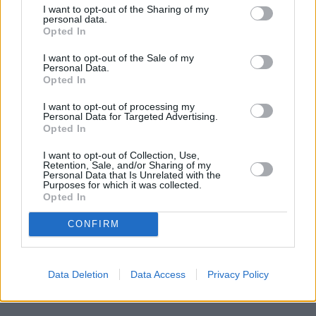
I want to opt-out of the Sharing of my
personal data.
Le migliori idropulitrici del 2025
Opted In
Con l'avvicinarsi del 2025, il mercato delle idropulitrici ha assistito a
I want to opt-out of the Sale of my
significative innovazioni, soddisfacendo sia le esigenze residenziali
Personal Data.
che commerciali. Questo articolo analizza le idropulitri…
Opted In
Leggi di più
I want to opt-out of processing my
Personal Data for Targeted Advertising.
Opted In
I want to opt-out of Collection, Use,
Retention, Sale, and/or Sharing of my
Personal Data that Is Unrelated with the
Purposes for which it was collected.
Opted In
CONFIRM
Data Deletion
Data Access
Privacy Policy