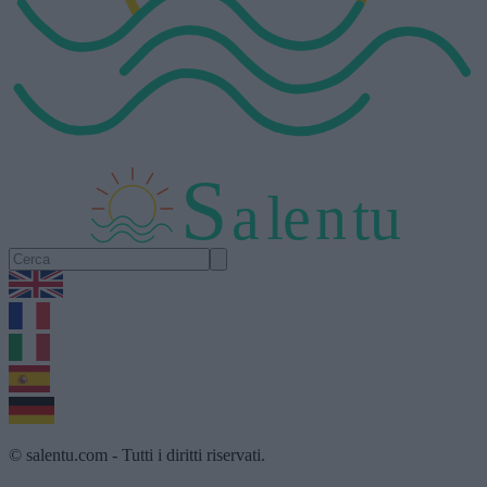
S
a
l
e
n
tu
1.0.5
© salentu.com - Tutti i diritti riservati.