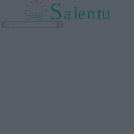
S
a
l
e
n
tu