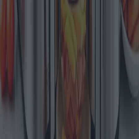
Gli spremiagrumi elettrici hanno rivoluzionato il modo in cui
consumiamo succhi freschi a casa. Guardando al 2025, sono emersi
diversi modelli innovativi, ognuno con caratteristiche e funzionalità
uniche. Questo articolo esplora le caratteristiche tecniche, i pro e i
contro di diversi spremiagrumi, offrendo approfondimenti su prezzi
e garanzie.
2025-09-01
Redazione
Leggi di più