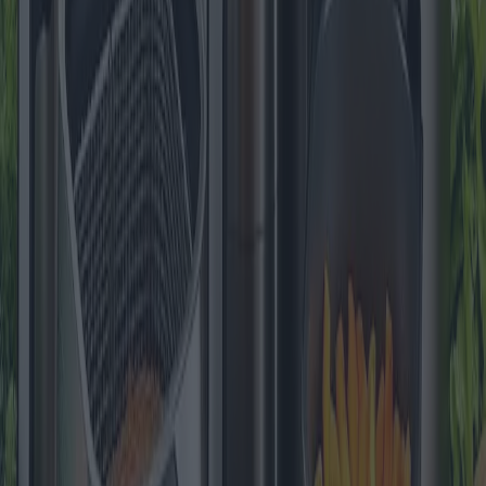
I 10 migliori orologi sportivi del 2025
Con la continua evoluzione degli orologi sportivi, il 2025 ha segnato
l'inizio di una nuova era per la tecnologia indossabile, offrendo
funzionalità avanzate per gli appassionati di fitness. Questo articolo
esplora i 10 migliori orologi sportivi dell'anno, analizzandone le
specifiche tecniche, i punti di forza, i punti deboli, le fasce di prezzo
e le garanzie disponibili.
2026-01-20
Redazione
Leggi di più