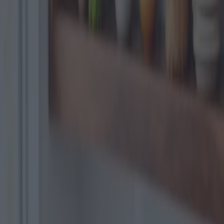
S
a
l
e
n
tu