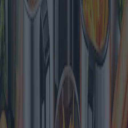
Le migliori idropulitrici del 2025
Con l'avvicinarsi del 2025, il mercato delle idropulitrici ha assistito a
significative innovazioni, soddisfacendo sia le esigenze residenziali
che commerciali. Questo articolo analizza le idropulitrici più vendute
dell'anno, esaminandone le caratteristiche tecniche, i vantaggi e i