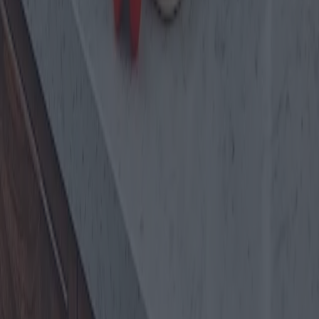
S
a
l
e
n
tu