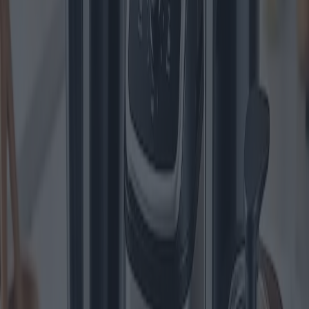
cima alla nostra lista, noto per il suo sistema brevettato di filtraggio
dell'olio, che garantisce uno spreco minimo di olio e una pulizia
senza sforzo. Con una capacità di 1,2 kg e un pannello di controllo
digitale, gli utenti possono godere di facilità d'uso e precisione di
cottura. Viene venduto al dettaglio a circa $ 180, con una garanzia di
due anni che ne sottolinea la durata e l'affidabilità. Nonostante le sue
numerose qualità, alcuni utenti ne considerano il design ingombrante
uno svantaggio, potenzialmente problematico per i piani di lavoro
con spazio limitato.
2. **Philips Premium Air Fryer HD9721**: Sebbene sia una
friggitrice ad aria, questo modello utilizza un meccanismo di frittura
tradizionale, offrendo il doppio vantaggio di un minor consumo di
olio senza compromettere il sapore. Con un prezzo di circa 200
dollari, è dotata della tecnologia "TurboStar" per una cottura più
rapida. Il prodotto è coperto da una garanzia di 24 mesi. Tuttavia, la
capacità del cestello di cottura è leggermente inferiore, il che può
rappresentare un limite per le famiglie più numerose.
3. **Friggitrice tradizionale De'Longhi**: marchio rinomato,
De'Longhi offre una friggitrice con una generosa capacità di 1,8 kg
e un termostato regolabile per una frittura precisa. Al prezzo di 150
dollari, il suo design robusto include una finestra di visualizzazione
più ampia per evitare una cottura eccessiva. Nonostante i suoi pregi,
alcuni utenti segnalano che l'apparecchio trattiene gli odori, un
problema comune con le friggitrici a olio che potrebbe trarre