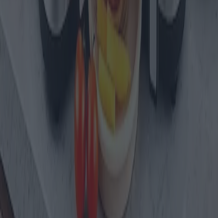
Fascino e funzionalità dei migliori
frigoriferi vintage
I frigoriferi vintage hanno un fascino nostalgico e offrono
funzionalità moderne. Questo articolo approfondisce i frigoriferi in
stile vintage più ricercati oggi disponibili, esplorandone le
caratteristiche tecniche, i vantaggi, gli svantaggi, i costi e le opzioni
di garanzia.
2025-09-01
Redazione
Leggi di più