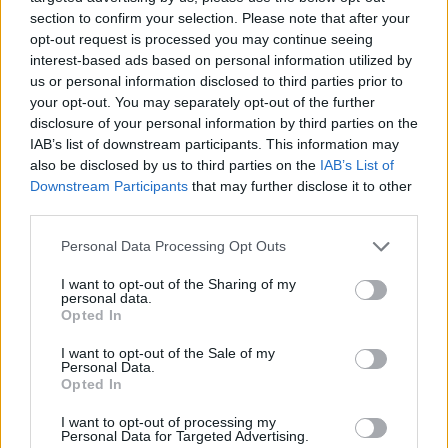
section to confirm your selection. Please note that after your
7. **Friggitrice elettrica Secura**: dotata di doppi cestelli, il
opt-out request is processed you may continue seeing
modello Secura è progettato per la cottura simultanea di più alimenti,
interest-based ads based on personal information utilized by
riducendo i tempi di preparazione. Il suo prezzo di 110 dollari è
us or personal information disclosed to third parties prior to
competitivo, con controllo della temperatura regolabile e
rivestimento esterno anti-calore. Tuttavia, alcuni utenti esprimono
your opt-out. You may separately opt-out of the further
preoccupazioni circa la costanza dei livelli di riscaldamento
disclosure of your personal information by third parties on the
dell'apparecchio. Offre una garanzia di 2 anni.
IAB’s list of downstream participants. This information may
also be disclosed by us to third parties on the
IAB’s List of
8. **Friggitrice Chefman Jumbo Size**: Con il suo fascino per gli
Downstream Participants
that may further disclose it to other
appassionati di cucina, la friggitrice Chefman vanta una capacità di
olio di 4 litri, rendendola adatta per grandi riunioni. A $ 95,
third parties.
rappresenta un ottimo rapporto qualità-prezzo, anche se il suo
ingombro potrebbe occupare spazio prezioso sul bancone. La
Personal Data Processing Opt Outs
friggitrice è coperta da una garanzia di 1 anno, a testimonianza della
sua qualità costruttiva.
I want to opt-out of the Sharing of my
personal data.
9. **Friggitrice T-Fal Family Pro**: Questa friggitrice offre
Opted In
semplicità ed efficienza, con una capacità dell'olio fino a 3,5 litri.
Costa circa 120 dollari e include un elemento riscaldante brevettato,
I want to opt-out of the Sale of my
ottimizzato per tempi di recupero rapidi dell'olio. I critici
Personal Data.
Opted In
sottolineano che il design semplicistico è privo di alcune moderne
funzionalità digitali. Il prodotto è coperto da una garanzia di 2 anni.
I want to opt-out of processing my
Personal Data for Targeted Advertising.
10. **Friggitrice in acciaio inossidabile VIVOHOME**: apprezzata