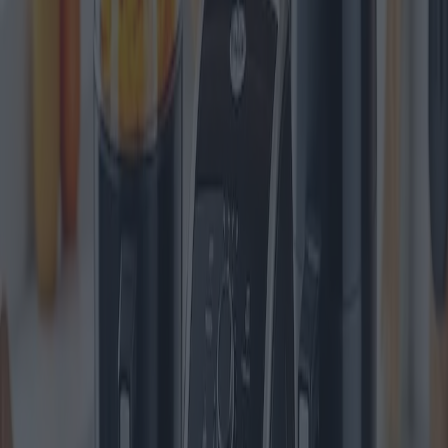
Nel panorama in continua evoluzione degli elettrodomestici da
cucina, le friggitrici a olio mantengono il loro fascino, offrendo pasti
croccanti e deliziosi. Con l'avvicinarsi del 2025, il mercato pullula di
modelli avanzati che promettono efficienza e risultati di qualità
gourmet. In una valutazione completa, esploriamo le 10 migliori
friggitrici a olio di quest'anno, analizzandone le sfumature tecniche, i
vantaggi, gli svantaggi, i prezzi e le opzioni di garanzia.
1. **Tefal Ultimate Fry Deluxe**: Tefal Ultimate Fry Deluxe è in