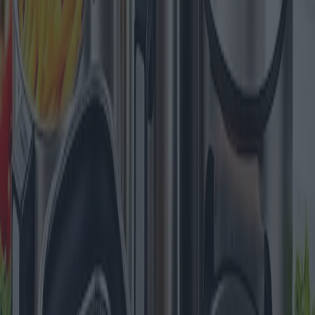
la salute. Tuttavia, un consenso tra nutrizionisti, come il Dott. Lane
Sterling del Culinary Health Institute, suggerisce che la moderazione
e la scelta appropriata dell'olio possono integrare i cibi fritti in una
dieta equilibrata senza significativi danni alla salute.
È fondamentale che i consumatori considerino non solo le
potenzialità tecnologiche di queste friggitrici, ma anche fattori pratici
come lo spazio di archiviazione, la facilità di pulizia e la
multifunzionalità. Leggere le recensioni degli utenti e le opinioni
degli esperti può aiutare a orientarsi tra la miriade di opzioni
disponibili.
In definitiva, le migliori friggitrici a olio del 2025 incarnano il
meglio delle tradizioni passate unite alle innovazioni future,
lasciando ai consumatori la possibilità di gustare ogni volta la
perfetta prelibatezza croccante.
Publicato
:
2025-07-29
Da
:
Redazione
Potrebbe interessarti