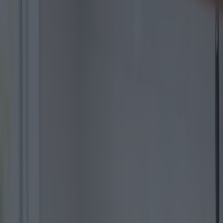
Le 10 migliori friggitrici a olio
del 2025
Categoria
:
Blog
Magazine
Tag
:
#friggitrici a olio
#gadget
#magazine
#magazine-shopping-
friggitrici-gadget
#shopping-it