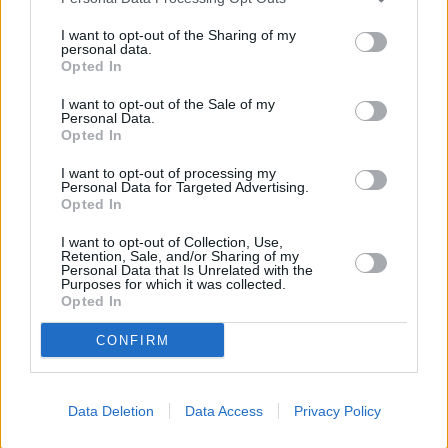
Les meilleurs jeux vidéo de 2025
I want to opt-out of the Sharing of my
personal data.
Opted In
2025 a été une année remarquable pour l'industrie du jeu vidéo, avec
l'arrivée de technologies de pointe et d'expériences immersives. Cet
article explore les meilleurs jeux vidéo de l'année, leurs pla…
I want to opt-out of the Sale of my
Personal Data.
Lire la suite
Opted In
I want to opt-out of processing my
Personal Data for Targeted Advertising.
Opted In
I want to opt-out of Collection, Use,
Retention, Sale, and/or Sharing of my
Personal Data that Is Unrelated with the
Purposes for which it was collected.
Opted In
CONFIRM
Data Deletion
Data Access
Privacy Policy