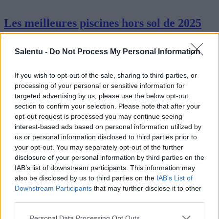
Les meilleures piscines hors sol de 2025
En 2025, le marché des piscines hors sol a évolué grâce à des
fonctionnalités et des designs innovants répondant à divers besoins.
Salentu -
Do Not Process My Personal Information
Cet article explore les caractéristiques techniques, les avantages et…
Lire la suite
If you wish to opt-out of the sale, sharing to third parties, or
processing of your personal or sensitive information for
targeted advertising by us, please use the below opt-out
section to confirm your selection. Please note that after your
opt-out request is processed you may continue seeing
interest-based ads based on personal information utilized by
us or personal information disclosed to third parties prior to
your opt-out. You may separately opt-out of the further
disclosure of your personal information by third parties on the
IAB’s list of downstream participants. This information may
also be disclosed by us to third parties on the
IAB’s List of
Downstream Participants
that may further disclose it to other
third parties.
Personal Data Processing Opt Outs