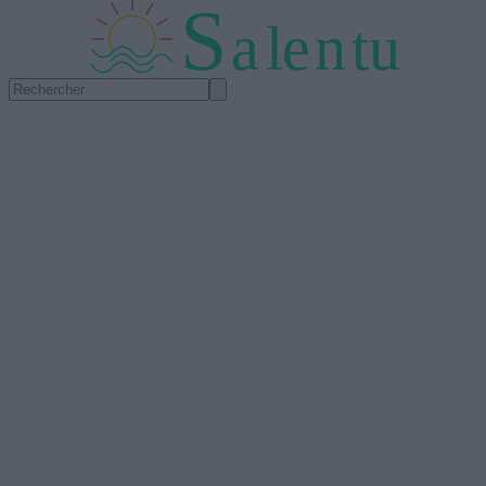
S
a
l
e
n
tu