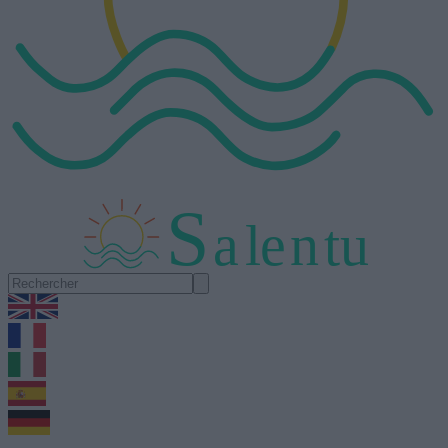
S
a
l
e
n
tu
1.0.5