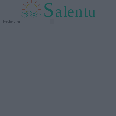
S
a
l
e
n
tu