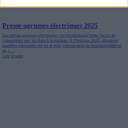
Presse-agrumes électriques 2025
Les presse-agrumes électriques ont révolutionné notre façon de
consommer des jus frais à la maison. À l'horizon 2025, plusieurs
modèles innovants ont vu le jour, chacun doté de fonctionnalités et
de c…
Lire la suite