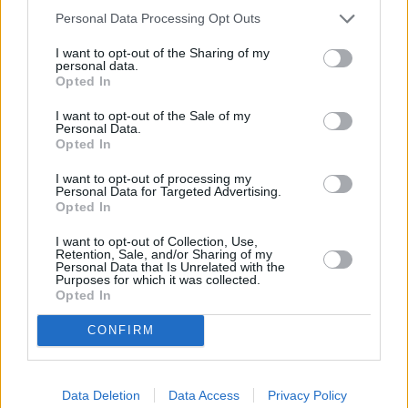
Personal Data Processing Opt Outs
I want to opt-out of the Sharing of my
personal data.
Comment Airbnb a enregistré des
Opted In
transactions record en Italie
I want to opt-out of the Sale of my
Airbnb a récemment établi un nouveau record de transactions en
Personal Data.
Italie, marquant une étape importante dans l'histoire de l'entreprise.
Opted In
Cet article explore les stratégies mises en œuvre par Airbnb pour…
Lire la suite
I want to opt-out of processing my
Personal Data for Targeted Advertising.
Opted In
I want to opt-out of Collection, Use,
Retention, Sale, and/or Sharing of my
Personal Data that Is Unrelated with the
Purposes for which it was collected.
Opted In
CONFIRM
Data Deletion
Data Access
Privacy Policy