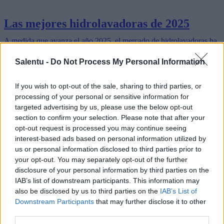
Las mejores hidrolavadoras de 2025
A medida que avanza el año 2025, el mercado de hidrolavadoras ha
experimentado una importante innovación, satisfaciendo tanto las
necesidades residenciales como comerciales. Este artículo analiza
Salentu -
Do Not Process My Personal Information
las…
Lee mas
If you wish to opt-out of the sale, sharing to third parties, or
processing of your personal or sensitive information for
targeted advertising by us, please use the below opt-out
section to confirm your selection. Please note that after your
opt-out request is processed you may continue seeing
interest-based ads based on personal information utilized by
us or personal information disclosed to third parties prior to
your opt-out. You may separately opt-out of the further
disclosure of your personal information by third parties on the
IAB’s list of downstream participants. This information may
also be disclosed by us to third parties on the
IAB’s List of
Downstream Participants
that may further disclose it to other
third parties.