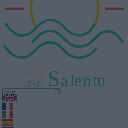
S
a
l
e
n
tu