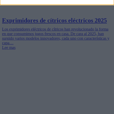
Exprimidores de cítricos eléctricos 2025
Los exprimidores eléctricos de cítricos han revolucionado la forma
en que consumimos jugos frescos en casa. De cara al 2025, han
surgido varios modelos innovadores, cada uno con características y
capa…
Lee mas