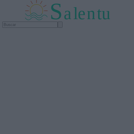
S
a
l
e
n
tu