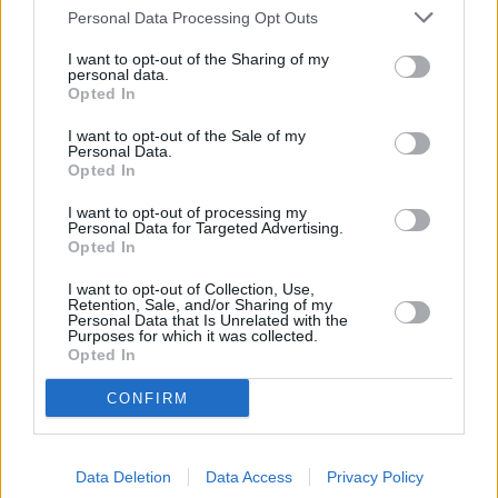
Personal Data Processing Opt Outs
Cómo Airbnb logró un récord de
I want to opt-out of the Sharing of my
personal data.
transacciones en Italia
Opted In
Airbnb ha establecido recientemente un nuevo récord de
I want to opt-out of the Sale of my
transacciones en Italia, lo que marca un hito significativo en la
Personal Data.
historia de la compañía. Este artículo explora las estrategias
Opted In
empleadas por Ai…
Lee mas
I want to opt-out of processing my
Personal Data for Targeted Advertising.
Opted In
I want to opt-out of Collection, Use,
Retention, Sale, and/or Sharing of my
Personal Data that Is Unrelated with the
Purposes for which it was collected.
Opted In
CONFIRM
Data Deletion
Data Access
Privacy Policy